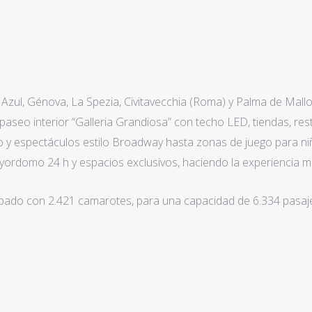
zul, Génova, La Spezia, Civitavecchia (Roma) y Palma de Mallo
aseo interior “Galleria Grandiosa” con techo LED, tiendas, res
ico y espectáculos estilo Broadway hasta zonas de juego para n
rdomo 24 h y espacios exclusivos, haciendo la experiencia má
equipado con 2.421 camarotes, para una capacidad de 6.334 pas