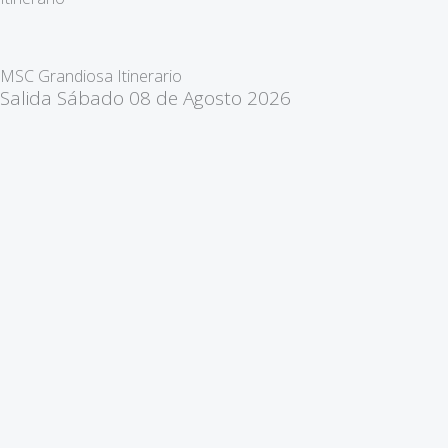
o
g
d
t
r
a
o
r
i
t
a
p
k
a
n
e
m
p
MSC Grandiosa Itinerario
m
r
Salida Sábado 08 de Agosto 2026