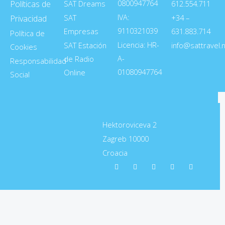
0800947764
Políticas de
SAT Dreams
612.554.711
IVA:
SAT
+34 –
Privacidad
9110321039
Empresas
631.883.714
Política de
Licencia: HR-
SAT Estación
info@sattravel.
Cookies
A-
de Radio
Responsabilidad
01080947764
Online
Social
Hektoroviceva 2
Zagreb 10000
Croacia
F
L
I
X
T
a
i
n
-
e
c
n
s
t
l
e
k
t
w
e
b
e
a
i
g
o
d
g
t
r
o
i
r
t
a
k
n
a
e
m
m
r