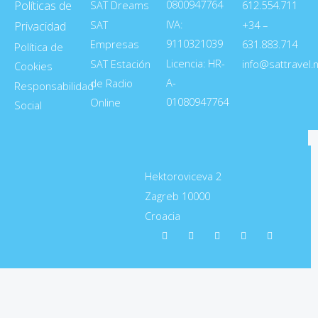
0800947764
Políticas de
SAT Dreams
612.554.711
IVA:
SAT
+34 –
Privacidad
9110321039
Empresas
631.883.714
Política de
Licencia: HR-
SAT Estación
info@sattravel.
Cookies
A-
de Radio
Responsabilidad
01080947764
Online
Social
Hektoroviceva 2
Zagreb 10000
Croacia
F
L
I
X
T
a
i
n
-
e
c
n
s
t
l
e
k
t
w
e
b
e
a
i
g
o
d
g
t
r
o
i
r
t
a
k
n
a
e
m
m
r