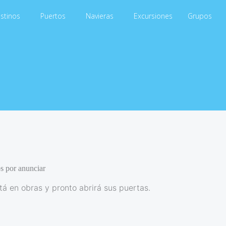
stinos
Puertos
Navieras
Excursiones
Grupos
s por anunciar
á en obras y pronto abrirá sus puertas.