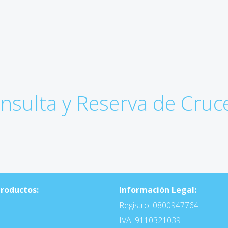
onsulta y Reserva de Cruc
Productos:
Información Legal:
Registro: 0800947764
IVA: 9110321039