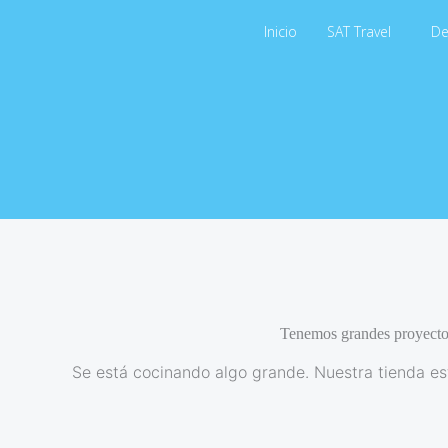
Ir
Inicio
SAT Travel
De
al
contenido
Tenemos grandes proyecto
Se está cocinando algo grande. Nuestra tienda est