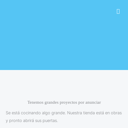
Ir
Men
al
contenido
Tenemos grandes proyectos por anunciar
Se está cocinando algo grande. Nuestra tienda está en obras
y pronto abrirá sus puertas.