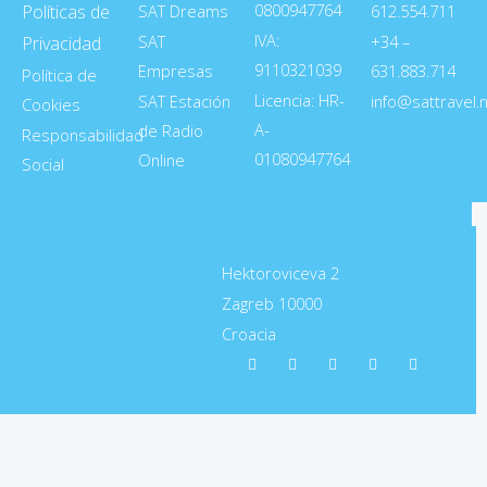
0800947764
Políticas de
SAT Dreams
612.554.711
IVA:
SAT
+34 –
Privacidad
9110321039
Empresas
631.883.714
Política de
Licencia: HR-
SAT Estación
info@sattravel.
Cookies
A-
de Radio
Responsabilidad
01080947764
Online
Social
Hektoroviceva 2
Zagreb 10000
Croacia
F
L
I
X
T
a
i
n
-
e
c
n
s
t
l
e
k
t
w
e
b
e
a
i
g
o
d
g
t
r
o
i
r
t
a
k
n
a
e
m
m
r